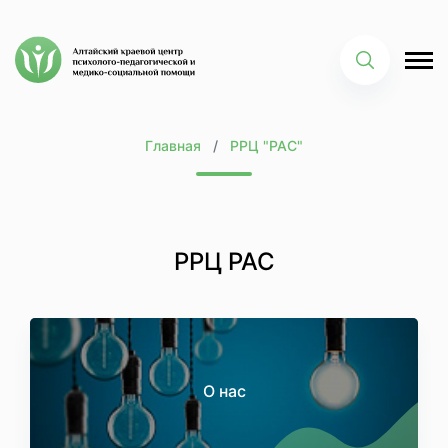
Главная
РРЦ "РАС"
РРЦ РАС
О нас