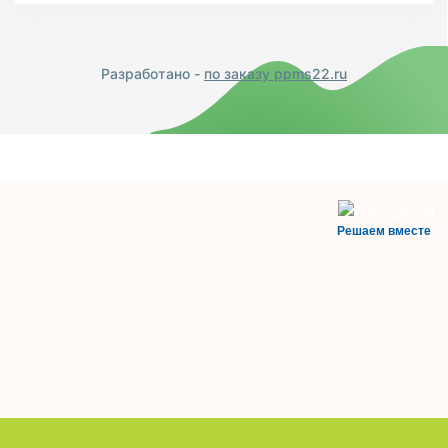
Разработано -
по заказу ppms22.ru
Решаем вместе