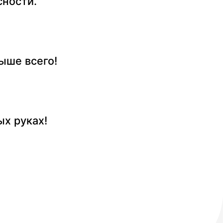
ности.
ыше всего!
х руках!