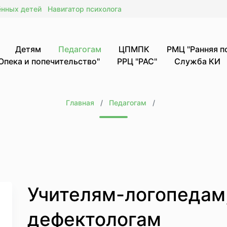
ённых детей
Навигатор психолога
Детям
Педагогам
ЦПМПК
РМЦ "Ранняя 
Опека и попечительство"
РРЦ "РАС"
Служба КИ
Главная
Педагогам
Учителям-логопедам
дефектологам